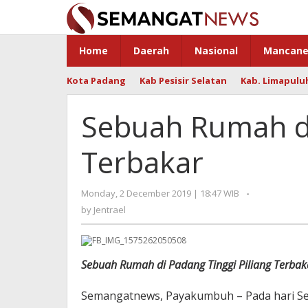
Skip
to
content
Home
Daerah
Nasional
Mancane
Kota Padang
Kab Pesisir Selatan
Kab. Limapulu
Sebuah Rumah di
Terbakar
Monday, 2 December 2019 | 18:47 WIB
by
-
Jentrael
by
Jentrael
Sebuah Rumah di Padang Tinggi Piliang Terbak
Semangatnews, Payakumbuh – Pada hari Senin