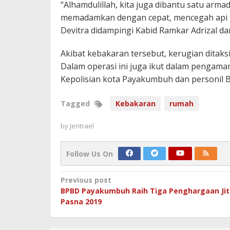
“Alhamdulillah, kita juga dibantu satu arm
memadamkan dengan cepat, mencegah api ti
Devitra didampingi Kabid Ramkar Adrizal da
Akibat kebakaran tersebut, kerugian ditaksir
Dalam operasi ini juga ikut dalam pengaman
Kepolisian kota Payakumbuh dan personil 
Tagged
Kebakaran
rumah
by
Jentrael
Follow Us On
Post
Previous post
BPBD Payakumbuh Raih Tiga Penghargaan Jit
navigation
Pasna 2019