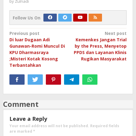
by
Zulnadi
Follow Us On
Post
Previous post
Next post
Di luar Dugaan Adi
Kemenkes Jangan Trial
navigation
Gunawan-Romi Muncul Di
by the Press, Menyetop
KPU Dharmasraya
PPDS dan Layanan Klinis
;Misteri Kotak Kosong
Rugikan Masyarakat
Terbantahkan
Comment
Leave a Reply
Your email address will not be published.
Required fields
are marked
*