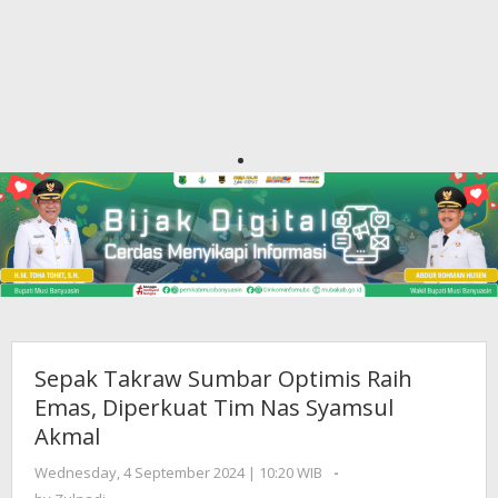
Sepak Takraw Sumbar Optimis Raih
Emas, Diperkuat Tim Nas Syamsul
Akmal
Wednesday, 4 September 2024 | 10:20 WIB
by
-
Zulnadi