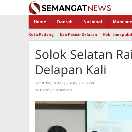
Skip
to
content
Home
Daerah
Nasional
Mancane
Kota Padang
Kab Pesisir Selatan
Kab. Limapulu
Solok Selatan Ra
Delapan Kali
Saturday, 18 May 2024 | 23:16 WIB
by
-
Benny
by
Benny Kurniawan
Kurniawan