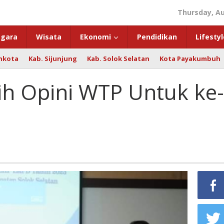
Thursday, Au
gara
Wisata
Ekonomi
Pendidikan
Lifestyl
hkota
Kab. Sijunjung
Kab. Solok Selatan
Kota Payakumbuh
ih Opini WTP Untuk ke-