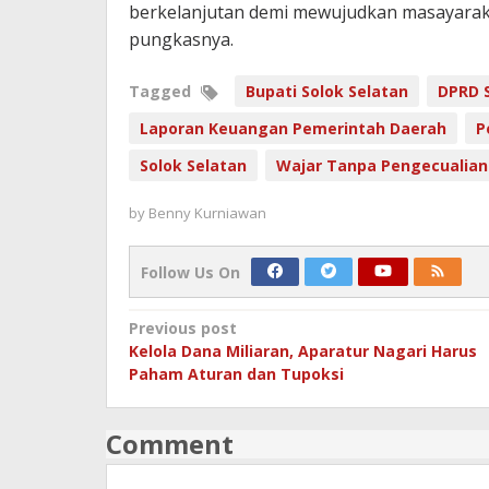
berkelanjutan demi mewujudkan masayarakat
pungkasnya.
Tagged
Bupati Solok Selatan
DPRD S
Laporan Keuangan Pemerintah Daerah
P
Solok Selatan
Wajar Tanpa Pengecualian
by
Benny Kurniawan
Follow Us On
Post
Previous post
Kelola Dana Miliaran, Aparatur Nagari Harus
navigation
Paham Aturan dan Tupoksi
Comment