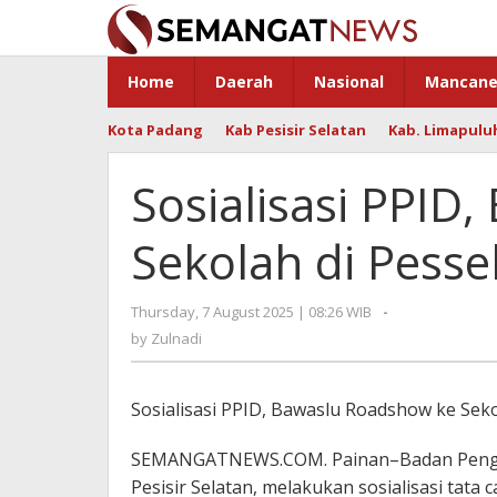
Skip
to
content
Home
Daerah
Nasional
Mancane
Kota Padang
Kab Pesisir Selatan
Kab. Limapulu
Sosialisasi PPID
Sekolah di Pesse
Thursday, 7 August 2025 | 08:26 WIB
by
-
Zulnadi
by
Zulnadi
Sosialisasi PPID, Bawaslu Roadshow ke Seko
SEMANGATNEWS.COM. Painan–Badan Penga
Pesisir Selatan, melakukan sosialisasi tat