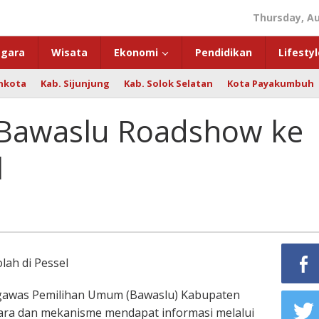
Thursday, Au
gara
Wisata
Ekonomi
Pendidikan
Lifestyl
hkota
Kab. Sijunjung
Kab. Solok Selatan
Kota Payakumbuh
, Bawaslu Roadshow ke
l
lah di Pessel
was Pemilihan Umum (Bawaslu) Kabupaten
a cara dan mekanisme mendapat informasi melalui