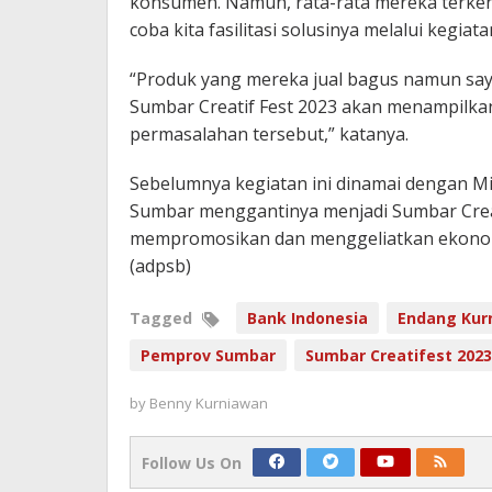
konsumen. Namun, rata-rata mereka terkend
coba kita fasilitasi solusinya melalui kegiat
“Produk yang mereka jual bagus namun say
Sumbar Creatif Fest 2023 akan menampilka
permasalahan tersebut,” katanya.
Sebelumnya kegiatan ini dinamai dengan M
Sumbar menggantinya menjadi Sumbar Creati
mempromosikan dan menggeliatkan ekonomi kr
(adpsb)
Tagged
Bank Indonesia
Endang Kur
Pemprov Sumbar
Sumbar Creatifest 2023
by
Benny Kurniawan
Follow Us On