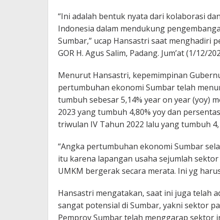
“Ini adalah bentuk nyata dari kolaborasi d
Indonesia dalam mendukung pengembanga
Sumbar,” ucap Hansastri saat menghadiri 
GOR H. Agus Salim, Padang. Jum’at (1/12/202
Menurut Hansastri, kepemimpinan Gubernur
pertumbuhan ekonomi Sumbar telah menunju
tumbuh sebesar 5,14% year on year (yoy) m
2023 yang tumbuh 4,80% yoy dan persentas
triwulan IV Tahun 2022 lalu yang tumbuh 4,
“Angka pertumbuhan ekonomi Sumbar selam
itu karena lapangan usaha sejumlah sektor 
UMKM bergerak secara merata. Ini yg harus
Hansastri mengatakan, saat ini juga tela
sangat potensial di Sumbar, yakni sektor pa
Pemprov Sumbar telah menggarap sektor i