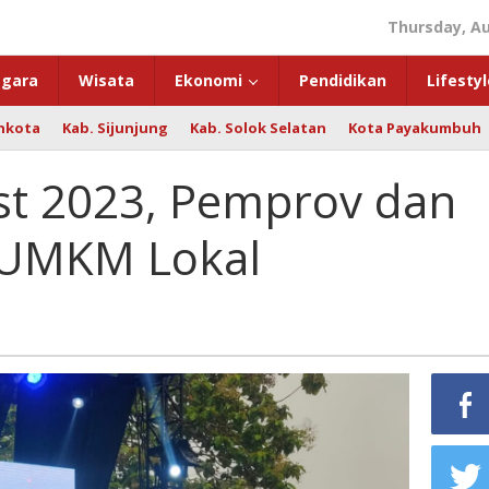
Thursday, Au
gara
Wisata
Ekonomi
Pendidikan
Lifestyl
hkota
Kab. Sijunjung
Kab. Solok Selatan
Kota Payakumbuh
st 2023, Pemprov dan
r UMKM Lokal