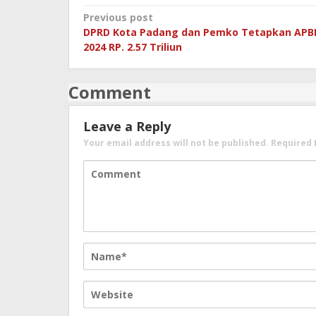
Post
Previous post
DPRD Kota Padang dan Pemko Tetapkan APB
navigation
2024 RP. 2.57 Triliun
Comment
Leave a Reply
Your email address will not be published.
Required 