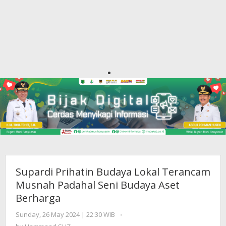
Supardi Prihatin Budaya Lokal Terancam
Musnah Padahal Seni Budaya Aset
Berharga
Sunday, 26 May 2024 | 22:30 WIB
by
-
Hammand