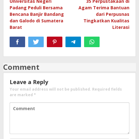
Universitas Negeri
35 Perpustakaan di
navigation
Padang Peduli Bersama
Agam Terima Bantuan
Bencana Banjir Bandang
dari Perpusnas
dan Galodo di Sumatera
Tingkatkan Kualitas
Barat
Literasi
Comment
Leave a Reply
Your email address will not be published.
Required fields
are marked
*