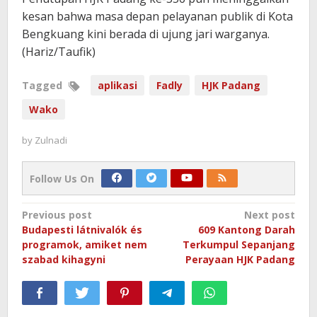
kesan bahwa masa depan pelayanan publik di Kota
Bengkuang kini berada di ujung jari warganya.
(Hariz/Taufik)
Tagged
aplikasi
Fadly
HJK Padang
Wako
by
Zulnadi
Follow Us On
Post
Previous post
Next post
Budapesti látnivalók és
609 Kantong Darah
navigation
programok, amiket nem
Terkumpul Sepanjang
szabad kihagyni
Perayaan HJK Padang