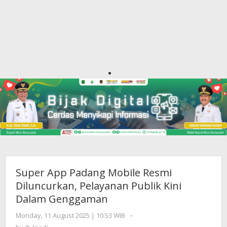
Super App Padang Mobile Resmi
Diluncurkan, Pelayanan Publik Kini
Dalam Genggaman
Monday, 11 August 2025 | 10:53 WIB
by
-
Zulnadi