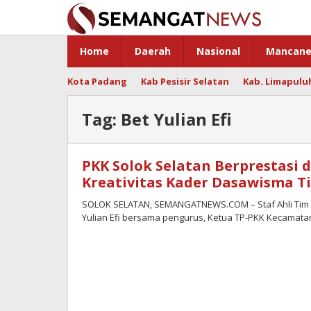
Skip
to
content
Home
Daerah
Nasional
Mancane
Kota Padang
Kab Pesisir Selatan
Kab. Limapulu
Tag:
Bet Yulian Efi
PKK Solok Selatan Berprestasi 
Kreativitas Kader Dasawisma T
SOLOK SELATAN, SEMANGATNEWS.COM – Staf Ahli Tim P
Yulian Efi bersama pengurus, Ketua TP-PKK Kecamata