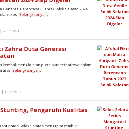
Generasi Berencana (Genre) Solok Selatan 2024
elah lolos
Selengkapnya…
| 22:35 WIB
by
Benny
Kurniawan
ti Zahra Duta Generasi
latan
kembali mengikutkan putra putri terbaiknya dalam
rat di
Selengkapnya…
 | 13:35 WIB
by
Benny
Kurniawan
 Stunting, Pengaruhi Kualitas
abupaten Solok Selatan menggelar rembuk