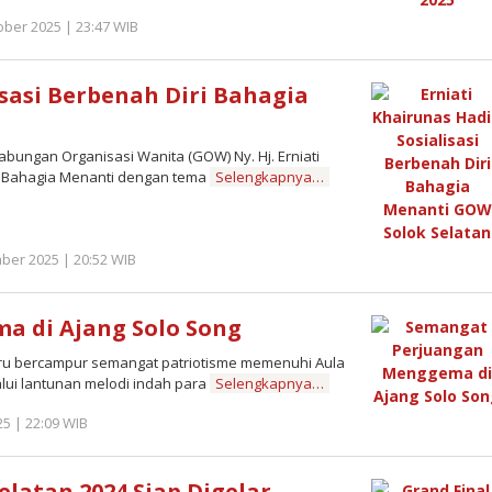
ber 2025 | 23:47 WIB
by
Redaktur
Semangatnews
isasi Berbenah Diri Bahagia
ngan Organisasi Wanita (GOW) Ny. Hj. Erniati
ri Bahagia Menanti dengan tema
Selengkapnya…
ber 2025 | 20:52 WIB
by
Redaktur
Semangatnews
 di Ajang Solo Song
 bercampur semangat patriotisme memenuhi Aula
lui lantunan melodi indah para
Selengkapnya…
25 | 22:09 WIB
by
Redaktur
Semangatnews
elatan 2024 Siap Digelar