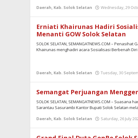
Daerah
,
Kab. Solok Selatan
Wednesday, 29 Octo
Erniati Khairunas Hadiri Sosial
Menanti GOW Solok Selatan
SOLOK SELATAN, SEMANGATNEWS.COM – Penasihat Gabu
Khairunas menghadiri acara Sosialisasi Berbenah Di
Daerah
,
Kab. Solok Selatan
Tuesday, 30 Septem
Semangat Perjuangan Menggema
SOLOK SELATAN, SEMANGATNEWS.COM – Suasana haru
Sarantau Sasurambi Kantor Bupati Solok Selatan mela
Daerah
,
Kab. Solok Selatan
Saturday, 26 July 20
Grand Final Duta GenRe Solok S