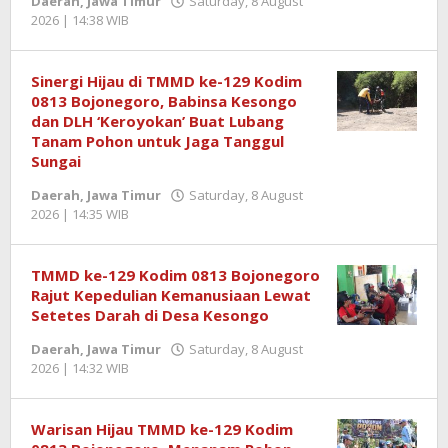
Daerah
,
Jawa Timur
Saturday, 8 August
2026 | 14:38 WIB
by
Redaktur
Semangatnews
Sinergi Hijau di TMMD ke-129 Kodim
0813 Bojonegoro, Babinsa Kesongo
dan DLH ‘Keroyokan’ Buat Lubang
Tanam Pohon untuk Jaga Tanggul
Sungai
Daerah
,
Jawa Timur
Saturday, 8 August
2026 | 14:35 WIB
by
Redaktur
Semangatnews
TMMD ke-129 Kodim 0813 Bojonegoro
Rajut Kepedulian Kemanusiaan Lewat
Setetes Darah di Desa Kesongo
Daerah
,
Jawa Timur
Saturday, 8 August
2026 | 14:32 WIB
by
Redaktur
Semangatnews
Warisan Hijau TMMD ke-129 Kodim