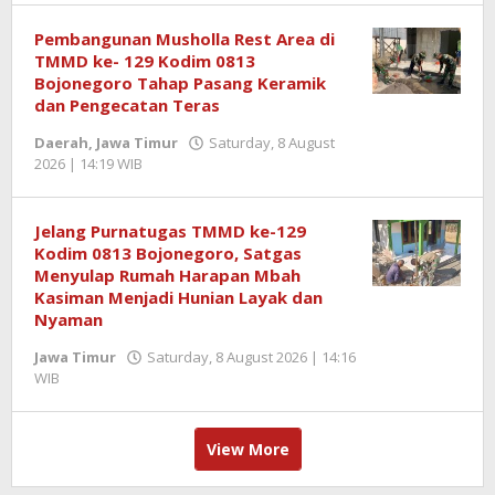
Semangatnews
Pembangunan Musholla Rest Area di
TMMD ke- 129 Kodim 0813
Bojonegoro Tahap Pasang Keramik
dan Pengecatan Teras
Daerah
,
Jawa Timur
Saturday, 8 August
2026 | 14:19 WIB
by
Redaktur
Semangatnews
Jelang Purnatugas TMMD ke-129
Kodim 0813 Bojonegoro, Satgas
Menyulap Rumah Harapan Mbah
Kasiman Menjadi Hunian Layak dan
Nyaman
Jawa Timur
Saturday, 8 August 2026 | 14:16
WIB
by
Redaktur
Semangatnews
View More