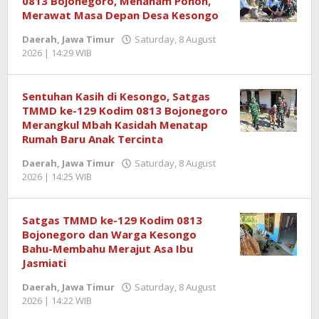
0813 Bojonegoro, Menanam Pohon,
Merawat Masa Depan Desa Kesongo
Daerah
,
Jawa Timur
Saturday, 8 August
2026 | 14:29 WIB
by
Redaktur
Semangatnews
Sentuhan Kasih di Kesongo, Satgas
TMMD ke-129 Kodim 0813 Bojonegoro
Merangkul Mbah Kasidah Menatap
Rumah Baru Anak Tercinta
Daerah
,
Jawa Timur
Saturday, 8 August
2026 | 14:25 WIB
by
Redaktur
Semangatnews
Satgas TMMD ke-129 Kodim 0813
Bojonegoro dan Warga Kesongo
Bahu-Membahu Merajut Asa Ibu
Jasmiati
Daerah
,
Jawa Timur
Saturday, 8 August
2026 | 14:22 WIB
by
Redaktur