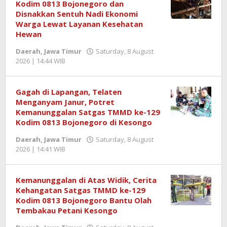
Kodim 0813 Bojonegoro dan
Disnakkan Sentuh Nadi Ekonomi
Warga Lewat Layanan Kesehatan
Hewan
Daerah
,
Jawa Timur
Saturday, 8 August
2026 | 14:44 WIB
by
Redaktur
Semangatnews
Gagah di Lapangan, Telaten
Menganyam Janur, Potret
Kemanunggalan Satgas TMMD ke-129
Kodim 0813 Bojonegoro di Kesongo
Daerah
,
Jawa Timur
Saturday, 8 August
2026 | 14:41 WIB
by
Redaktur
Semangatnews
Kemanunggalan di Atas Widik, Cerita
Kehangatan Satgas TMMD ke-129
Kodim 0813 Bojonegoro Bantu Olah
Tembakau Petani Kesongo