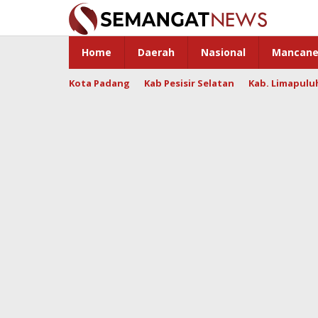
Skip
to
content
Home
Daerah
Nasional
Mancane
Kota Padang
Kab Pesisir Selatan
Kab. Limapulu