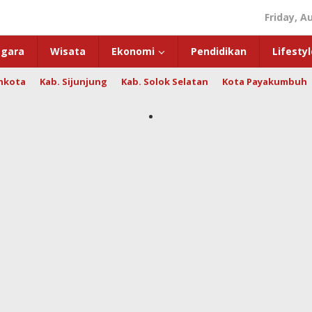
Friday, A
gara
Wisata
Ekonomi
Pendidikan
Lifestyl
hkota
Kab. Sijunjung
Kab. Solok Selatan
Kota Payakumbuh