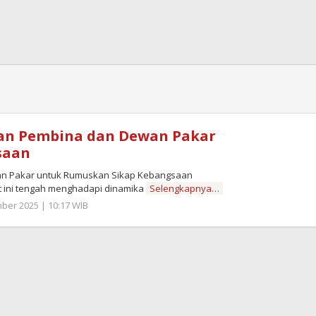
an Pembina dan Dewan Pakar
saan
an Pakar untuk Rumuskan Sikap Kebangsaan
 ini tengah menghadapi dinamika
Selengkapnya…
er 2025 | 10:17 WIB
by
Zulnadi