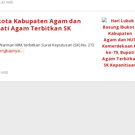
:43 WIB
by
Redaktur
Semangatnews
ukota Kabupaten Agam dan
ati Agam Terbitkan SK
rman MM, terbitkan Surat Keputusan (SK) No. 272
lengkapnya…
0 WIB
by
Redaktur
Semangatnews