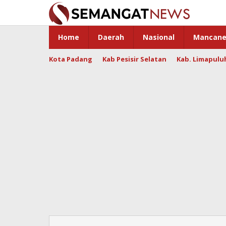
Skip
to
content
Home
Daerah
Nasional
Mancane
Kota Padang
Kab Pesisir Selatan
Kab. Limapulu