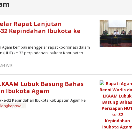
gam
lar Rapat Lanjutan
-32 Kepindahan Ibukota ke
gam kembali menggelar rapat koordinasi dalam
 (HUT) ke-32 perpindahan Ibukota Kabupaten
:54 WIB
by
Redaktur
Semangatnews
 LKAAM Lubuk Basung Bahas
an Ibukota Agam
 ke-32 Kepindahan Ibukota Kabupaten Agam ke
elengkapnya…