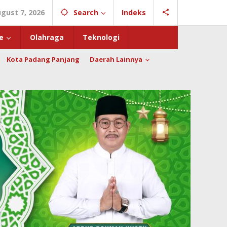
ugust 7, 2026
Search
Indeks
e
Olahraga
Teknologi
Kota Padang Panjang
Daerah Lainnya