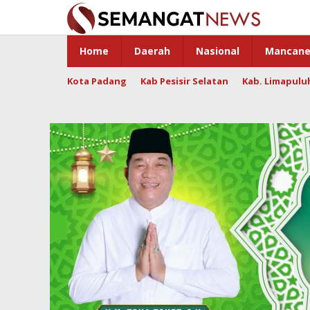
Skip
to
content
Home
Daerah
Nasional
Mancane
Kota Padang
Kab Pesisir Selatan
Kab. Limapulu