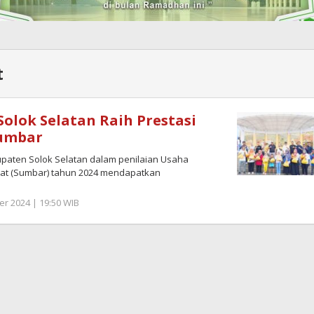
t
olok Selatan Raih Prestasi
Sumbar
ten Solok Selatan dalam penilaian Usaha
arat (Sumbar) tahun 2024 mendapatkan
r 2024 | 19:50 WIB
by
Redaktur
Semangatnews