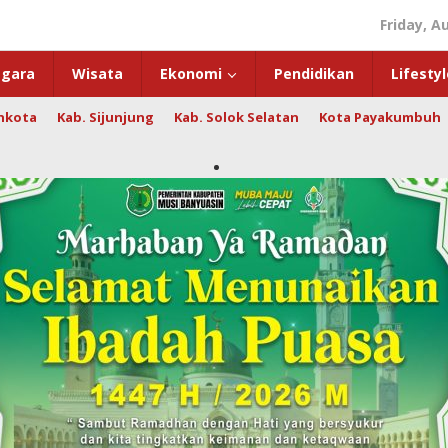
Friday, A
gara
Wisata
Ekonomi
Pendidikan
Lifestyl
hkota
Kab. Sijunjung
Kab. Solok Selatan
Kota Payakumbuh