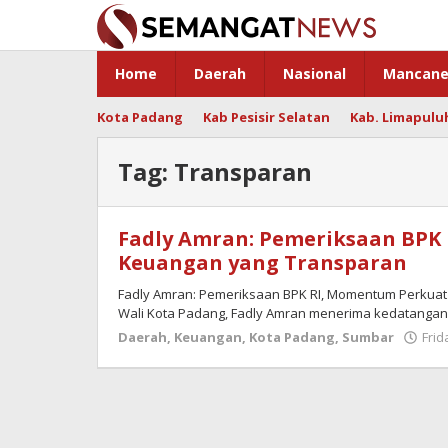
Skip
to
content
Home
Daerah
Nasional
Mancane
Kota Padang
Kab Pesisir Selatan
Kab. Limapulu
Tag:
Transparan
Fadly Amran: Pemeriksaan BPK 
Keuangan yang Transparan
Fadly Amran: Pemeriksaan BPK RI, Momentum Perkua
Wali Kota Padang, Fadly Amran menerima kedatanga
Daerah
,
Keuangan
,
Kota Padang
,
Sumbar
Frid