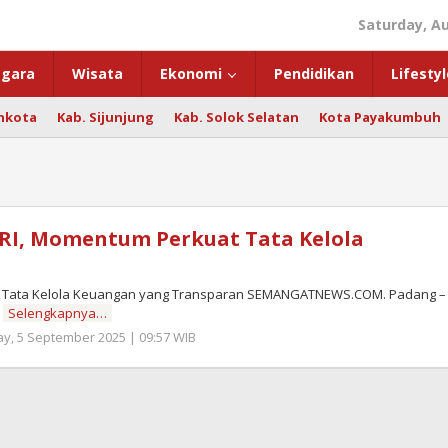
Saturday, Au
gara
Wisata
Ekonomi
Pendidikan
Lifestyl
hkota
Kab. Sijunjung
Kab. Solok Selatan
Kota Payakumbuh
RI, Momentum Perkuat Tata Kelola
t Tata Kelola Keuangan yang Transparan SEMANGATNEWS.COM. Padang –
n
Selengkapnya…
ay, 5 September 2025 | 09:57 WIB
by
Zulnadi