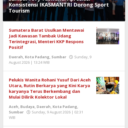
Konsistensi IKASMANTRI Dorong Sport
Tourism
Daerah
,
Sumatera Barat Usulkan Mentawai
Kota
Padang
Jadi Kawasan Tambak Udang
,
Sumbar
Terintegrasi, Menteri KKP Respons
Positif
Sunday,
Daerah
,
Kota Padang
,
Sumbar
Sunday, 9
9
August 2026 | 13:24 WIB
by
August
Redaktur
2026
Semangatnews
|
13:34
Pelukis Wanita Rohani Yusuf Dari Aceh
WIB
Utara, Rutin Berkarya yang Kini Karya
by
karyanya Terus Berkembang dan
Redaktur
Mulai Dilirik Kolektor Lokal
Semangatnews
Aceh
,
Budaya
,
Daerah
,
Kota Padang
,
Sumbar
Sunday, 9 August 2026 | 02:31
WIB
by
Redaktur