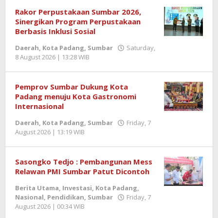
Semangatnews
Rakor Perpustakaan Sumbar 2026,
Sinergikan Program Perpustakaan
Berbasis Inklusi Sosial
Daerah
,
Kota Padang
,
Sumbar
Saturday,
8 August 2026 | 13:28 WIB
by
Redaktur
Semangatnews
Pemprov Sumbar Dukung Kota
Padang menuju Kota Gastronomi
Internasional
Daerah
,
Kota Padang
,
Sumbar
Friday, 7
August 2026 | 13:19 WIB
by
Redaktur
Semangatnews
Sasongko Tedjo : Pembangunan Mess
Relawan PMI Sumbar Patut Dicontoh
Berita Utama
,
Investasi
,
Kota Padang
,
Nasional
,
Pendidikan
,
Sumbar
Friday, 7
August 2026 | 00:34 WIB
by
Hammand