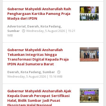
SHZ
Gubernur Mahyeldi Ansharullah Raih
Penghargaan Kartika Pamong Praja
Madya dari IPDN
Advertorial
,
Daerah
,
Kota Padang
,
Sumbar
Wednesday, 5 August 2026 | 15:21
WIB
by
Redaktur
Semangatnews
Gubernur Mahyeldi Ansharullah
Tekankan Integritas hingga
Transformasi Digital Kepada Praja
IPDN Asal Sumatera Barat
Daerah
,
Kota Padang
,
Sumbar
Wednesday, 5 August 2026 | 15:16 WIB
by
Redaktur
Semangatnews
Gubernur Mahyeldi Ansharullah Ajak
Kepala Daerah Percepat Sertifikasi
Halal, Bidik Sumbar Jadi Pusat
Ekosistem Halal Nasional