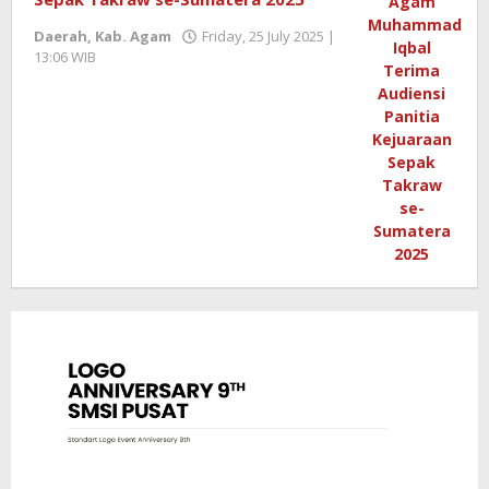
Daerah
,
Kab. Agam
Friday, 25 July 2025 |
13:06 WIB
by
Redaktur
Semangatnews