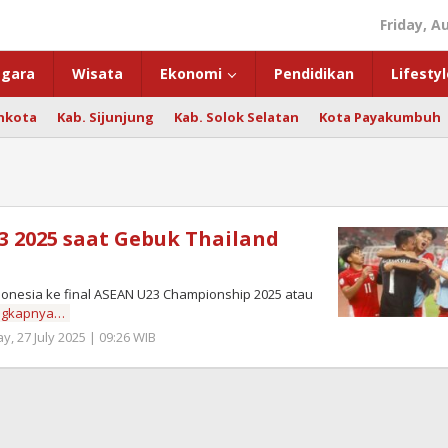
Friday, A
gara
Wisata
Ekonomi
Pendidikan
Lifestyl
hkota
Kab. Sijunjung
Kab. Solok Selatan
Kota Payakumbuh
23 2025 saat Gebuk Thailand
nesia ke final ASEAN U23 Championship 2025 atau
ngkapnya…
, 27 July 2025 | 09:26 WIB
by
Redaktur
Semangatnews