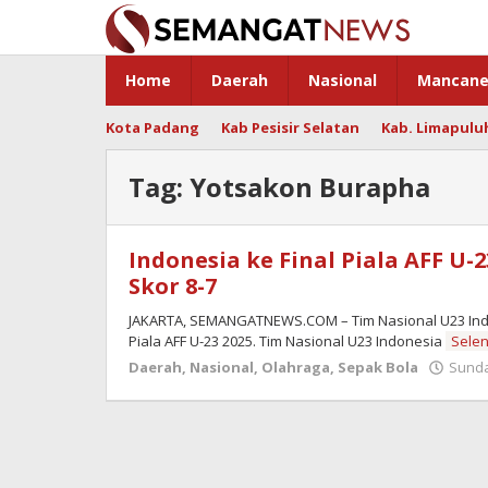
Skip
to
content
Home
Daerah
Nasional
Mancane
Kota Padang
Kab Pesisir Selatan
Kab. Limapulu
Tag:
Yotsakon Burapha
Indonesia ke Final Piala AFF U-
Skor 8-7
JAKARTA, SEMANGATNEWS.COM – Tim Nasional U23 Indo
Piala AFF U-23 2025. Tim Nasional U23 Indonesia
Sele
Daerah
,
Nasional
,
Olahraga
,
Sepak Bola
Sunday