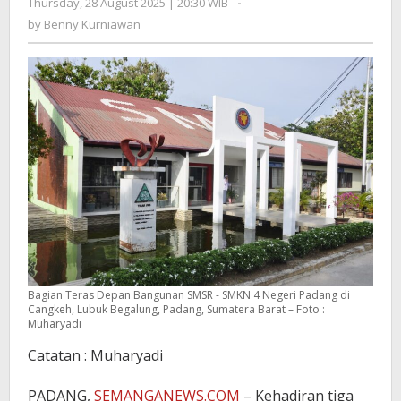
Thursday, 28 August 2025 | 20:30 WIB
by
-
Benny
by
Benny Kurniawan
Kurniawan
Bagian Teras Depan Bangunan SMSR - SMKN 4 Negeri Padang di
Cangkeh, Lubuk Begalung, Padang, Sumatera Barat – Foto :
Muharyadi
Catatan : Muharyadi
PADANG,
SEMANGANEWS.COM
– Kehadiran tiga