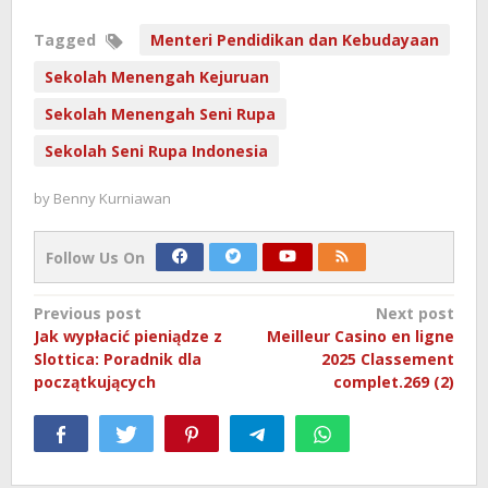
Tagged
Menteri Pendidikan dan Kebudayaan
Sekolah Menengah Kejuruan
Sekolah Menengah Seni Rupa
Sekolah Seni Rupa Indonesia
by
Benny Kurniawan
Follow Us On
Post
Previous post
Next post
Jak wypłacić pieniądze z
Meilleur Casino en ligne
navigation
Slottica: Poradnik dla
2025 Classement
początkujących
complet.269 (2)