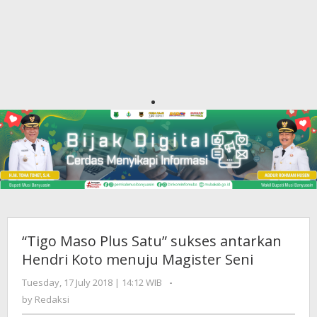
“Tigo Maso Plus Satu” sukses antarkan
Hendri Koto menuju Magister Seni
Tuesday, 17 July 2018 | 14:12 WIB
by
-
Redaksi
by
Redaksi