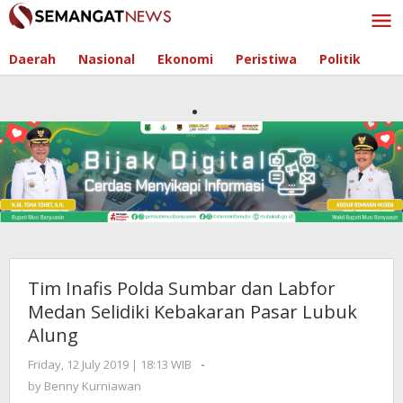
Skip
to
content
Daerah
Nasional
Ekonomi
Peristiwa
Politik
Tim Inafis Polda Sumbar dan Labfor
Medan Selidiki Kebakaran Pasar Lubuk
Alung
Friday, 12 July 2019 | 18:13 WIB
by
-
Benny
by
Benny Kurniawan
Kurniawan