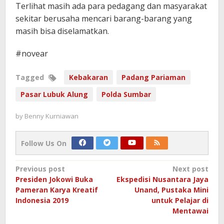
Terlihat masih ada para pedagang dan masyarakat
sekitar berusaha mencari barang-barang yang
masih bisa diselamatkan.
#novear
Tagged
Kebakaran
Padang Pariaman
Pasar Lubuk Alung
Polda Sumbar
by
Benny Kurniawan
Follow Us On
Post
Previous post
Next post
Presiden Jokowi Buka
Ekspedisi Nusantara Jaya
navigation
Pameran Karya Kreatif
Unand, Pustaka Mini
Indonesia 2019
untuk Pelajar di
Mentawai