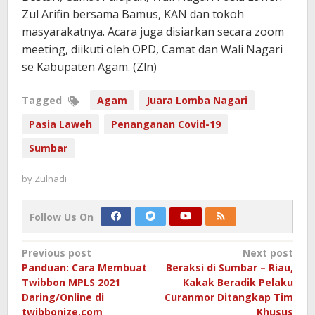
Zul Arifin bersama Bamus, KAN dan tokoh
masyarakatnya. Acara juga disiarkan secara zoom
meeting, diikuti oleh OPD, Camat dan Wali Nagari
se Kabupaten Agam. (Zln)
Tagged
Agam
Juara Lomba Nagari
Pasia Laweh
Penanganan Covid-19
Sumbar
by
Zulnadi
Follow Us On
Post
Previous post
Next post
Panduan: Cara Membuat
Beraksi di Sumbar – Riau,
navigation
Twibbon MPLS 2021
Kakak Beradik Pelaku
Daring/Online di
Curanmor Ditangkap Tim
twibbonize.com
Khusus