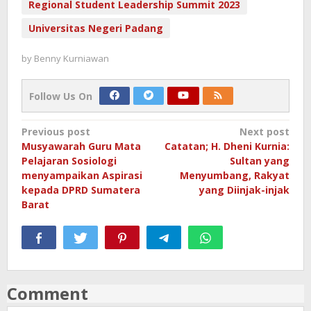
Regional Student Leadership Summit 2023
Universitas Negeri Padang
by
Benny Kurniawan
Follow Us On
Post
Previous post
Next post
Musyawarah Guru Mata
Catatan; H. Dheni Kurnia:
navigation
Pelajaran Sosiologi
Sultan yang
menyampaikan Aspirasi
Menyumbang, Rakyat
kepada DPRD Sumatera
yang Diinjak-injak
Barat
Comment