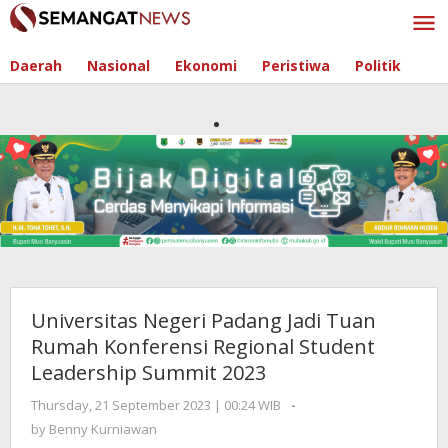
Skip
to
content
Daerah
Nasional
Ekonomi
Peristiwa
Politik
Universitas Negeri Padang Jadi Tuan
Rumah Konferensi Regional Student
Leadership Summit 2023
Thursday, 21 September 2023 | 00:24 WIB
by
-
Benny
by
Benny Kurniawan
Kurniawan