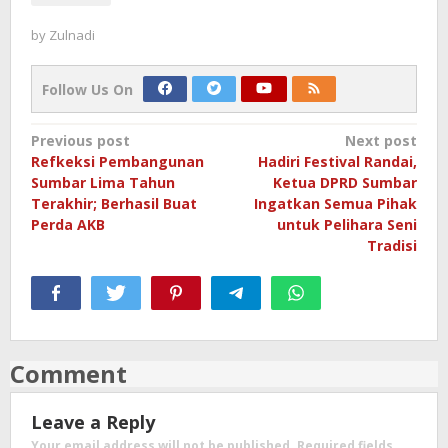
by
Zulnadi
Follow Us On
Post
Previous post
Next post
Refkeksi Pembangunan
Hadiri Festival Randai,
navigation
Sumbar Lima Tahun
Ketua DPRD Sumbar
Terakhir; Berhasil Buat
Ingatkan Semua Pihak
Perda AKB
untuk Pelihara Seni
Tradisi
Comment
Leave a Reply
Your email address will not be published.
Required fields