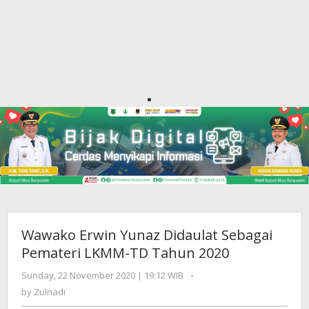
Wawako Erwin Yunaz Didaulat Sebagai
Pemateri LKMM-TD Tahun 2020
Sunday, 22 November 2020 | 19:12 WIB
by
-
Zulnadi
by
Zulnadi