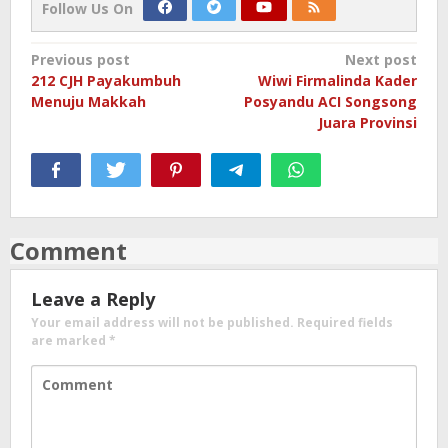
Follow Us On
Post
Previous post
Next post
212 CJH Payakumbuh
Wiwi Firmalinda Kader
navigation
Menuju Makkah
Posyandu ACI Songsong
Juara Provinsi
Comment
Leave a Reply
Your email address will not be published.
Required fields
are marked
*