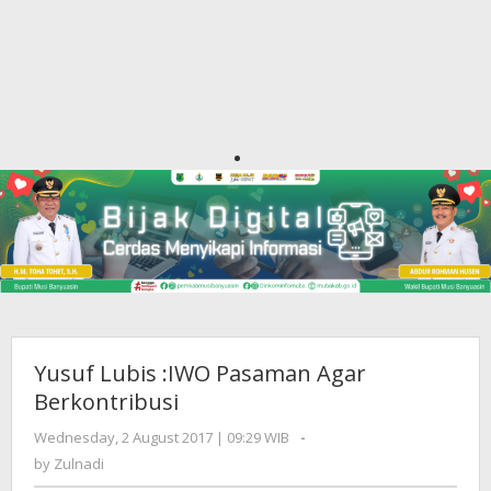
Yusuf Lubis :IWO Pasaman Agar
Berkontribusi
Wednesday, 2 August 2017 | 09:29 WIB
by
-
Zulnadi
by
Zulnadi