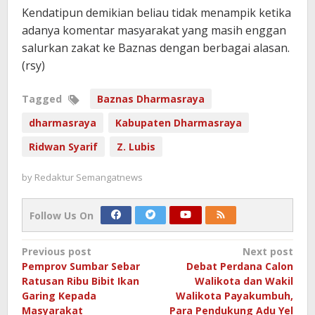
Kendatipun demikian beliau tidak menampik ketika
adanya komentar masyarakat yang masih enggan
salurkan zakat ke Baznas dengan berbagai alasan.
(rsy)
Tagged
Baznas Dharmasraya
dharmasraya
Kabupaten Dharmasraya
Ridwan Syarif
Z. Lubis
by
Redaktur Semangatnews
Follow Us On
Post
Previous post
Next post
Pemprov Sumbar Sebar
Debat Perdana Calon
navigation
Ratusan Ribu Bibit Ikan
Walikota dan Wakil
Garing Kepada
Walikota Payakumbuh,
Masyarakat
Para Pendukung Adu Yel