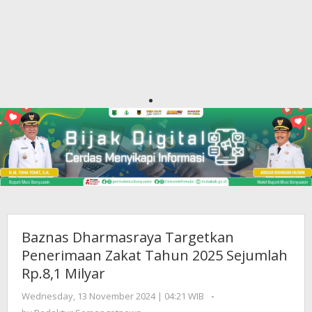
Baznas Dharmasraya Targetkan
Penerimaan Zakat Tahun 2025 Sejumlah
Rp.8,1 Milyar
Wednesday, 13 November 2024 | 04:21 WIB
by
-
Redaktur