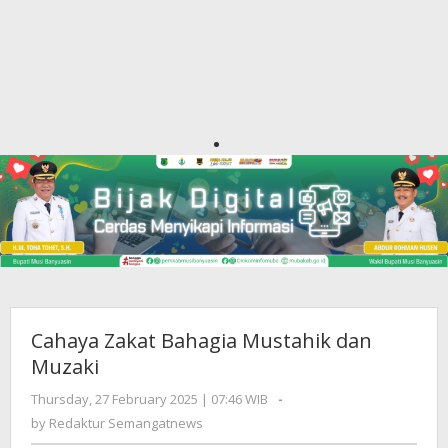
Cahaya Zakat Bahagia Mustahik dan
Muzaki
Thursday, 27 February 2025 | 07:46 WIB
by
-
Redaktur
by
Redaktur Semangatnews
Semangatnews