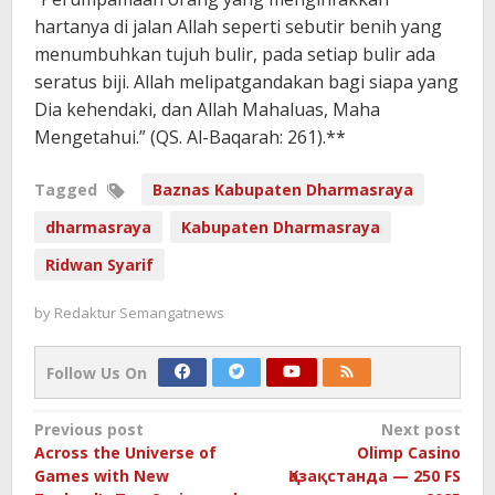
hartanya di jalan Allah seperti sebutir benih yang
menumbuhkan tujuh bulir, pada setiap bulir ada
seratus biji. Allah melipatgandakan bagi siapa yang
Dia kehendaki, dan Allah Mahaluas, Maha
Mengetahui.” (QS. Al-Baqarah: 261).**
Tagged
Baznas Kabupaten Dharmasraya
dharmasraya
Kabupaten Dharmasraya
Ridwan Syarif
by
Redaktur Semangatnews
Follow Us On
Post
Previous post
Next post
Across the Universe of
Olimp Casino
navigation
Games with New
Қазақстанда — 250 FS