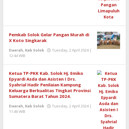
Kurniawan
Pemkab Solok Gelar Pangan Murah di
X Koto Singkarak
Daerah
,
Kab Solok
Tuesday, 2 April 2024 |
12:44 WIB
by
Benny
Kurniawan
Ketua TP-PKK Kab. Solok Hj. Emiko
Epyardi Asda dan Asisten I Drs.
Syahrial Hadir Penilaian Kampung
Keluarga Berkualitas Tingkat Provinsi
Sumatera Barat Tahun 2024.
Daerah
,
Kab Solok
Tuesday, 2 April 2024 |
11:46 WIB
by
Benny
Kurniawan