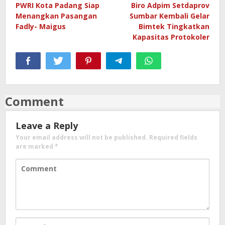
PWRI Kota Padang Siap
Biro Adpim Setdaprov
navigation
Menangkan Pasangan
Sumbar Kembali Gelar
Fadly- Maigus
Bimtek Tingkatkan
Kapasitas Protokoler
Comment
Leave a Reply
Your email address will not be published.
Required fields
are marked
*