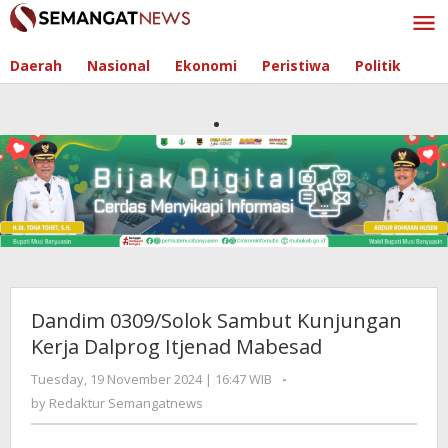
Skip
to
content
Daerah
Nasional
Ekonomi
Peristiwa
Politik
Dandim 0309/Solok Sambut Kunjungan
Kerja Dalprog Itjenad Mabesad
Tuesday, 19 November 2024 | 16:47 WIB
by
-
Redaktur
by
Redaktur Semangatnews
Semangatnews