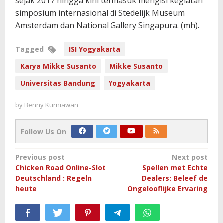
sejak 2017 hingga kini termasuk mengisi kegiatan
simposium internasional di Stedelijk Museum
Amsterdam dan National Gallery Singapura. (mh).
Tagged
ISI Yogyakarta
Karya Mikke Susanto
Mikke Susanto
Universitas Bandung
Yogyakarta
by
Benny Kurniawan
Follow Us On
Post
Previous post
Next post
Chicken Road Online-Slot
Spellen met Echte
navigation
Deutschland : Regeln
Dealers: Beleef de
heute
Ongelooflijke Ervaring