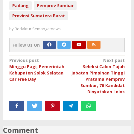
Padang
Pemprov Sumbar
Provinsi Sumatera Barat
by
Redaktur Semangatnews
Follow Us On
Post
Previous post
Next post
Minggu Pagi, Pemerintah
Seleksi Calon Tujuh
navigation
Kabupaten Solok Selatan
jabatan Pimpinan Tinggi
Car Free Day
Pratama Pemprov
Sumbar, 76 Kandidat
Dinyatakan Lolos
Comment