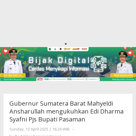
Gubernur Sumatera Barat Mahyeldi
Ansharullah mengukuhkan Edi Dharma
Syafni Pjs Bupati Pasaman
Sunday, 13 April 2025 | 16:26 WIB
by
-
Redaktur