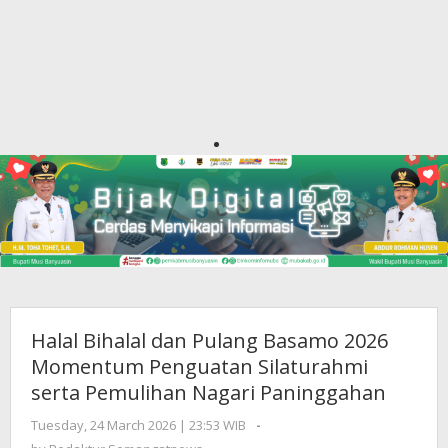
Halal Bihalal dan Pulang Basamo 2026
Momentum Penguatan Silaturahmi
serta Pemulihan Nagari Paninggahan
Tuesday, 24 March 2026 | 23:53 WIB
by
-
Redaktur