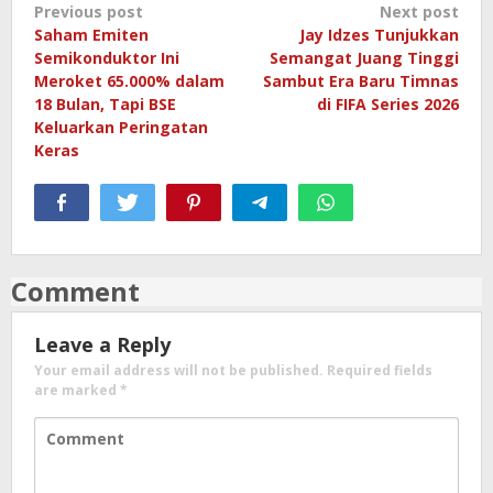
Post
Previous post
Next post
Saham Emiten
Jay Idzes Tunjukkan
navigation
Semikonduktor Ini
Semangat Juang Tinggi
Meroket 65.000% dalam
Sambut Era Baru Timnas
18 Bulan, Tapi BSE
di FIFA Series 2026
Keluarkan Peringatan
Keras
Comment
Leave a Reply
Your email address will not be published.
Required fields
are marked
*