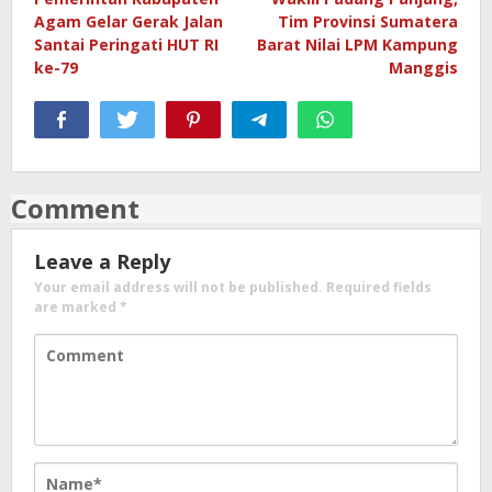
navigation
Agam Gelar Gerak Jalan
Tim Provinsi Sumatera
Santai Peringati HUT RI
Barat Nilai LPM Kampung
ke-79
Manggis
Comment
Leave a Reply
Your email address will not be published.
Required fields
are marked
*