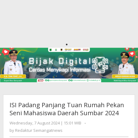
ISI Padang Panjang Tuan Rumah Pekan
Seni Mahasiswa Daerah Sumbar 2024
Wednesday, 7 August 2024 | 15:01 WIB
by
-
Redaktur
by
Redaktur Semangatnews
Semangatnews