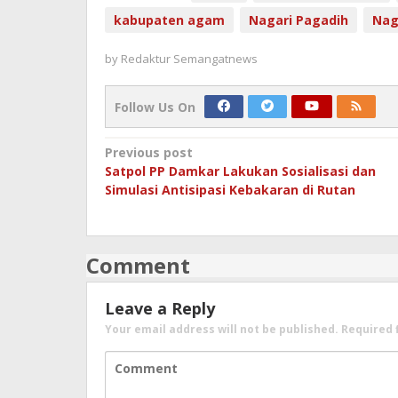
kabupaten agam
Nagari Pagadih
Nag
by
Redaktur Semangatnews
Follow Us On
Post
Previous post
Satpol PP Damkar Lakukan Sosialisasi dan
navigation
Simulasi Antisipasi Kebakaran di Rutan
Comment
Leave a Reply
Your email address will not be published.
Required 