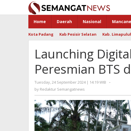
Skip
to
content
Home
Daerah
Nasional
Mancane
Kota Padang
Kab Pesisir Selatan
Kab. Limapulu
Launching Digita
Peresmian BTS d
Tuesday, 24 September 2024 | 14:19 WIB
by
-
Redaktur
by
Redaktur Semangatnews
Semangat