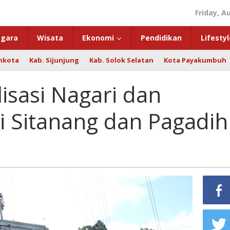
Friday, A
gara
Wisata
Ekonomi
Pendidikan
Lifestyl
hkota
Kab. Sijunjung
Kab. Solok Selatan
Kota Payakumbuh
lisasi Nagari dan
i Sitanang dan Pagadih
news