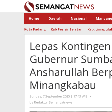
Skip
to
content
Home
Daerah
Nasional
Mancane
Kota Padang
Kab Pesisir Selatan
Kab. Limapulu
Lepas Kontingen
Gubernur Sumba
Ansharullah Ber
Minangkabau
Sunday, 7 September 2025 | 17:43 WIB
by
-
Redaktur
by
Redaktur Semangatnews
Semangatne