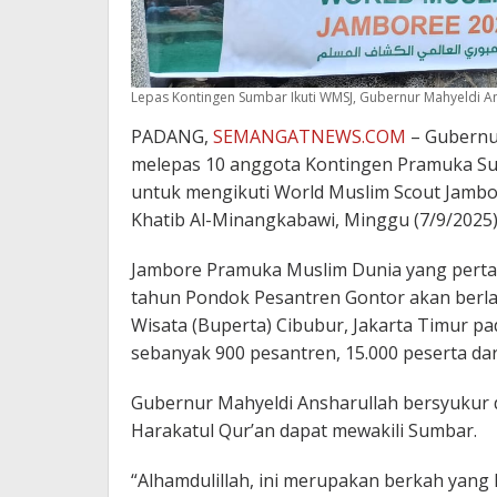
Lepas Kontingen Sumbar Ikuti WMSJ, Gubernur Mahyeldi 
PADANG,
SEMANGATNEWS.COM
– Gubernu
melepas 10 anggota Kontingen Pramuka Su
untuk mengikuti World Muslim Scout Jambo
Khatib Al-Minangkabawi, Minggu (7/9/2025)
Jambore Pramuka Muslim Dunia yang pertama
tahun Pondok Pesantren Gontor akan berl
Wisata (Buperta) Cibubur, Jakarta Timur pa
sebanyak 900 pesantren, 15.000 peserta da
Gubernur Mahyeldi Ansharullah bersyukur 
Harakatul Qur’an dapat mewakili Sumbar.
“Alhamdulillah, ini merupakan berkah yang 