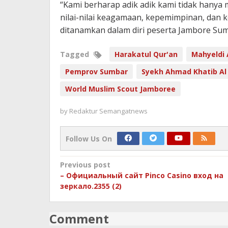
“Kami berharap adik adik kami tidak hanya
nilai-nilai keagamaan, kepemimpinan, dan 
ditanamkan dalam diri peserta Jambore Sum
Tagged
Harakatul Qur'an
Mahyeldi 
Pemprov Sumbar
Syekh Ahmad Khatib A
World Muslim Scout Jamboree
by
Redaktur Semangatnews
Follow Us On
Post
Previous post
– Официальный сайт Pinco Casino вход на
navigation
зеркало.2355 (2)
Comment