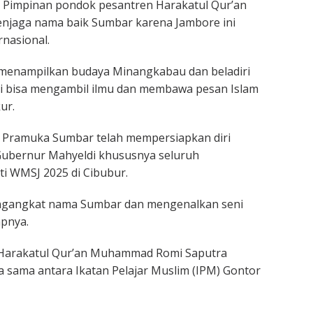
impinan pondok pesantren Harakatul Qur’an
jaga nama baik Sumbar karena Jambore ini
nasional.
n menampilkan budaya Minangkabau dan beladiri
nti bisa mengambil ilmu dan membawa pesan Islam
ur.
 Pramuka Sumbar telah mempersiapkan diri
i Gubernur Mahyeldi khususnya seluruh
i WMSJ 2025 di Cibubur.
engangkat nama Sumbar dan mengenalkan seni
pnya.
Harakatul Qur’an Muhammad Romi Saputra
sama antara Ikatan Pelajar Muslim (IPM) Gontor