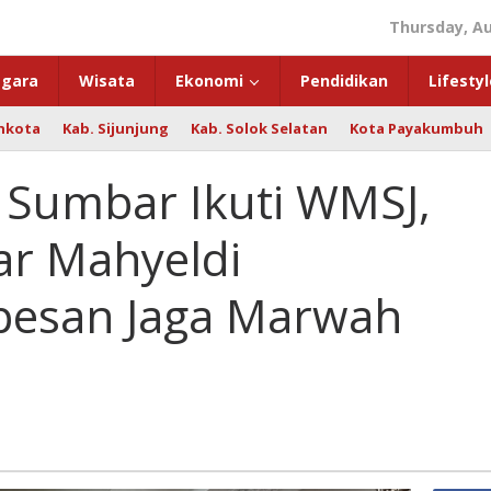
Thursday, Au
gara
Wisata
Ekonomi
Pendidikan
Lifestyl
hkota
Kab. Sijunjung
Kab. Solok Selatan
Kota Payakumbuh
 Sumbar Ikuti WMSJ,
r Mahyeldi
pesan Jaga Marwah
ws