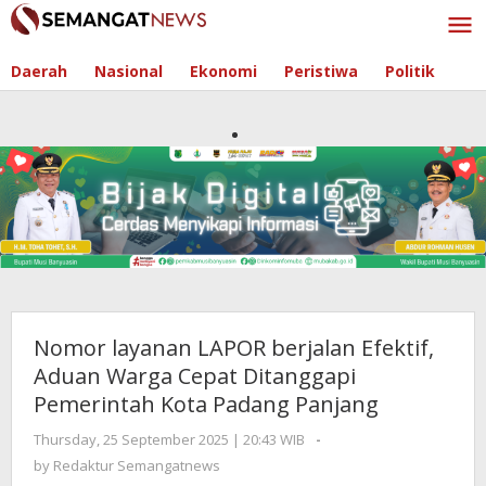
Skip
to
content
Daerah
Nasional
Ekonomi
Peristiwa
Politik
Nomor layanan LAPOR berjalan Efektif,
Aduan Warga Cepat Ditanggapi
Pemerintah Kota Padang Panjang
Thursday, 25 September 2025 | 20:43 WIB
by
-
Redaktur
by
Redaktur Semangatnews
Semangatnews