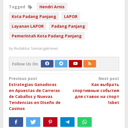
Tagged
Hendri Arnis
Kota Padang Panjang
LAPOR
Layanan LAPOR
Padang Panjang
Pemerintah Kota Padang Panjang
by
Redaktur Semangatnews
Follow Us On
Post
Previous post
Next post
Estrategias Ganadoras
Как выбрать
navigation
en Apuestas de Carreras
спортивные события
de Caballos y Nuevas
для ставок на спорт
Tendencias en Diseño de
1xbet
Casinos