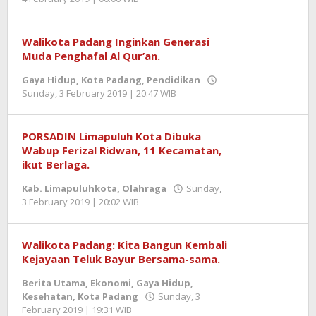
Jentrael
Walikota Padang Inginkan Generasi
Muda Penghafal Al Qur’an.
Gaya Hidup
,
Kota Padang
,
Pendidikan
Sunday, 3 February 2019 | 20:47 WIB
by
Redaktur
PORSADIN Limapuluh Kota Dibuka
Wabup Ferizal Ridwan, 11 Kecamatan,
ikut Berlaga.
Kab. Limapuluhkota
,
Olahraga
Sunday,
3 February 2019 | 20:02 WIB
by
Jentrael
Walikota Padang: Kita Bangun Kembali
Kejayaan Teluk Bayur Bersama-sama.
Berita Utama
,
Ekonomi
,
Gaya Hidup
,
Kesehatan
,
Kota Padang
Sunday, 3
February 2019 | 19:31 WIB
by