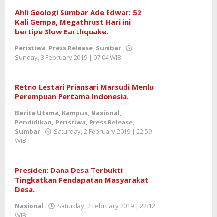
Ahli Geologi Sumbar Ade Edwar: 52
Kali Gempa, Megathrust Hari ini
bertipe Slow Earthquake.
Peristiwa
,
Press Release
,
Sumbar
Sunday, 3 February 2019 | 07:04 WIB
by
Redaktur
Retno Lestari Priansari Marsudi Menlu
Perempuan Pertama Indonesia.
Berita Utama
,
Kampus
,
Nasional
,
Pendidikan
,
Peristiwa
,
Press Release
,
Sumbar
Saturday, 2 February 2019 | 22:59
WIB
by
Redaktur
Presiden: Dana Desa Terbukti
Tingkatkan Pendapatan Masyarakat
Desa.
Nasional
Saturday, 2 February 2019 | 22:12
WIB
by