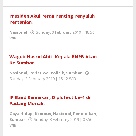
Redaktur
Presiden Akui Peran Penting Penyuluh
Pertanian.
Nasional
Sunday, 3 February 2019 | 18:56
WIB
by
Benny
Kurniawan
Wagub Nasrul Abit: Kepala BNPB Akan
Ke Sumbar.
Nasional
,
Peristiwa
,
Politik
,
Sumbar
Sunday, 3 February 2019 | 15:12 WIB
by
Redaktur
IP Band Ramaikan, Diplofest ke-4 di
Padang Meriah.
Gaya Hidup
,
Kampus
,
Nasional
,
Pendidikan
,
Sumbar
Sunday, 3 February 2019 | 07:56
WIB
by
Redaktur