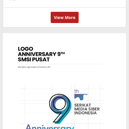
Benny
Kurniawan
View More