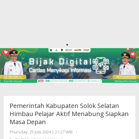
Pemerintah Kabupaten Solok Selatan
Himbau Pelajar Aktif Menabung Siapkan
Masa Depan
Thursday, 25 July 2024 | 21:27 WIB
by
-
Redaktur