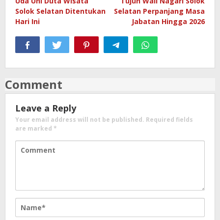
Uda Uni Duta Wisata
Tujuh Wali Nagari Solok
navigation
Solok Selatan Ditentukan
Selatan Perpanjang Masa
Hari Ini
Jabatan Hingga 2026
Comment
Leave a Reply
Your email address will not be published.
Required fields
are marked
*