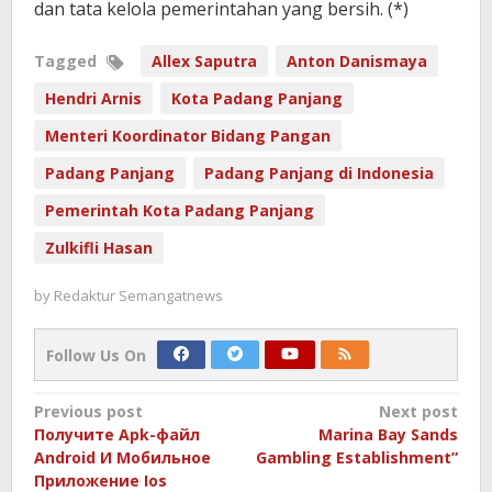
dan tata kelola pemerintahan yang bersih. (*)
Tagged
Allex Saputra
Anton Danismaya
Hendri Arnis
Kota Padang Panjang
Menteri Koordinator Bidang Pangan
Padang Panjang
Padang Panjang di Indonesia
Pemerintah Kota Padang Panjang
Zulkifli Hasan
by
Redaktur Semangatnews
Follow Us On
Post
Previous post
Next post
Получите Apk-файл
Marina Bay Sands
navigation
Android И Мобильное
Gambling Establishment”
Приложение Ios