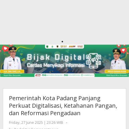
Pemerintah Kota Padang Panjang
Perkuat Digitalisasi, Ketahanan Pangan,
dan Reformasi Pengadaan
Friday, 27 June 2025 | 23:26 WIB
by
-
Redaktur