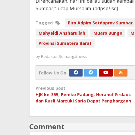
Direncanakan, hari ini beliau sudah kembal
Sumbar,” ucap Mursalim. (adpsb/isq)
Tagged
Biro Adpim Setdaprov Sumbar
Mahyeldi Ansharullah
Muaro Bungo
M
Provinsi Sumatera Barat
by
Redaktur Semangatnews
Follow Us On
Post
Previous post
HJK ke-355, Pemko Padang: Heranof Firdaus
navigation
dan Rusli Marzuki Saria Dapat Penghargaan
Comment