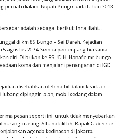
ang pernah dialami Bupati Bungo pada tahun 2018
rsebar adalah sebagai berikut; Innalillahi…
nggal di km 85 Bungo – Sei Dareh. Kejadian
enin 5 agustus 2024. Semua penumpang bersama
kan diri. Dilarikan ke RSUD H. Hanafie mr bungo.
keadaan koma dan menjalani penanganan di IGD
ejadian disebabkan oleh mobil dalam keadaan
 lubang dipinggir jalan, mobil sedang dalam
nerima pesan seperti ini, untuk tidak menyebarkan
l masing-masing. Alhamdulillah, Bapak Gubernur
menjalankan agenda kedinasan di Jakarta.