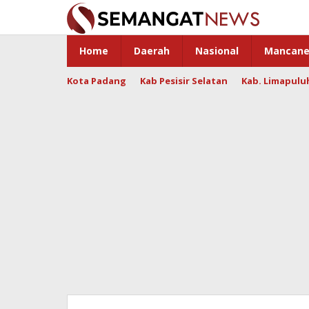
Skip
to
content
Home
Daerah
Nasional
Mancane
Kota Padang
Kab Pesisir Selatan
Kab. Limapulu