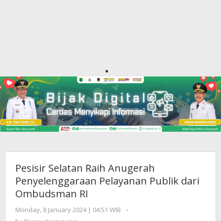
Pesisir Selatan Raih Anugerah
Penyelenggaraan Pelayanan Publik dari
Ombudsman RI
Monday, 8 January 2024 | 04:51 WIB
by
-
Benny