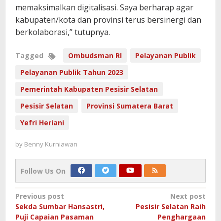
memaksimalkan digitalisasi. Saya berharap agar
kabupaten/kota dan provinsi terus bersinergi dan
berkolaborasi,” tutupnya.
Tagged
Ombudsman RI
Pelayanan Publik
Pelayanan Publik Tahun 2023
Pemerintah Kabupaten Pesisir Selatan
Pesisir Selatan
Provinsi Sumatera Barat
Yefri Heriani
by
Benny Kurniawan
Follow Us On
Post
Previous post
Next post
Sekda Sumbar Hansastri,
Pesisir Selatan Raih
navigation
Puji Capaian Pasaman
Penghargaan