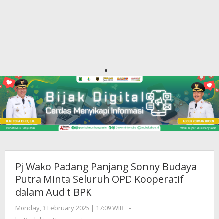
Pj Wako Padang Panjang Sonny Budaya
Putra Minta Seluruh OPD Kooperatif
dalam Audit BPK
Monday, 3 February 2025 | 17:09 WIB
by
-
Redaktur