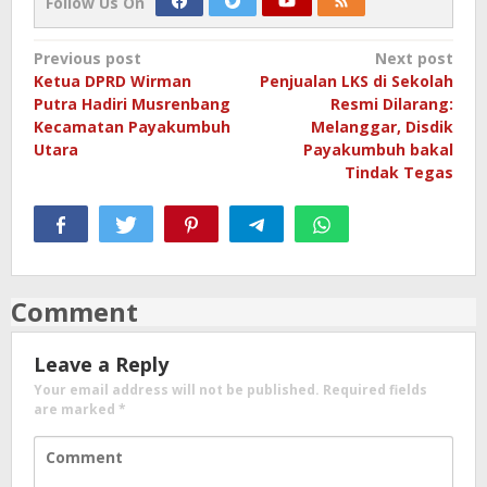
Follow Us On
Post
Previous post
Next post
Ketua DPRD Wirman
Penjualan LKS di Sekolah
navigation
Putra Hadiri Musrenbang
Resmi Dilarang:
Kecamatan Payakumbuh
Melanggar, Disdik
Utara
Payakumbuh bakal
Tindak Tegas
Comment
Leave a Reply
Your email address will not be published.
Required fields
are marked
*