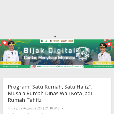
Program “Satu Rumah, Satu Hafiz”,
Musala Rumah Dinas Wali Kota Jadi
Rumah Tahfiz
Friday, 22 August 2025 | 21:18 WIB
by
-
Redaktur