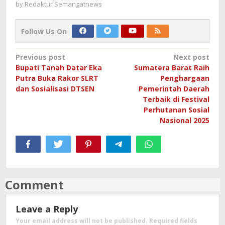
by
Redaktur Semangatnews
Follow Us On
Post
Previous post
Next post
Bupati Tanah Datar Eka
Sumatera Barat Raih
navigation
Putra Buka Rakor SLRT
Penghargaan
dan Sosialisasi DTSEN
Pemerintah Daerah
Terbaik di Festival
Perhutanan Sosial
Nasional 2025
Comment
Leave a Reply
Your email address will not be published.
Required fields