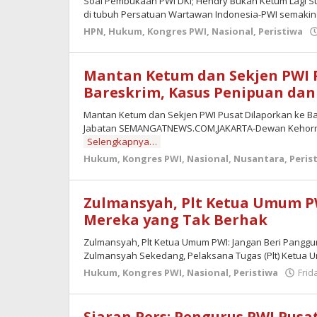
Soal Pembukaan PWI DKI; Hendry Bukan Ketum Lagi 
di tubuh Persatuan Wartawan Indonesia-PWI semakin
HPN
,
Hukum
,
Kongres PWI
,
Nasional
,
Peristiwa
Mantan Ketum dan Sekjen PWI 
Bareskrim, Kasus Penipuan da
Mantan Ketum dan Sekjen PWI Pusat Dilaporkan ke B
Jabatan SEMANGATNEWS.COM,JAKARTA-Dewan Kehormata
Selengkapnya…
Hukum
,
Kongres PWI
,
Nasional
,
Nusantara
,
Peris
Zulmansyah, Plt Ketua Umum P
Mereka yang Tak Berhak
Zulmansyah, Plt Ketua Umum PWI: Jangan Beri Pan
Zulmansyah Sekedang, Pelaksana Tugas (Plt) Ketua
Hukum
,
Kongres PWI
,
Nasional
,
Peristiwa
Frid
Siaran Pers: Pengurus PWI Pus