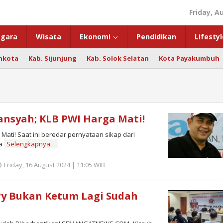
Friday, A
gara
Wisata
Ekonomi
Pendidikan
Lifestyl
hkota
Kab. Sijunjung
Kab. Solok Selatan
Kota Payakumbuh
nsyah; KLB PWI Harga Mati!
ati! Saat ini beredar pernyataan sikap dari
ma
Selengkapnya…
Friday, 16 August 2024 | 11:05 WIB
by
Zulnadi
ry Bukan Ketum Lagi Sudah