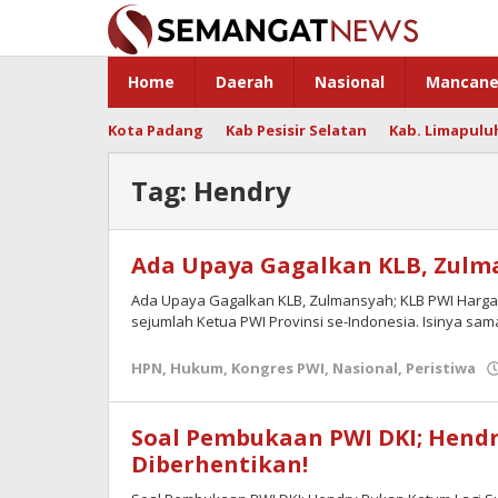
Skip
to
content
Home
Daerah
Nasional
Mancane
Kota Padang
Kab Pesisir Selatan
Kab. Limapulu
Tag:
Hendry
Ada Upaya Gagalkan KLB, Zulma
Ada Upaya Gagalkan KLB, Zulmansyah; KLB PWI Harga M
sejumlah Ketua PWI Provinsi se-Indonesia. Isinya sa
HPN
,
Hukum
,
Kongres PWI
,
Nasional
,
Peristiwa
Soal Pembukaan PWI DKI; Hend
Diberhentikan!