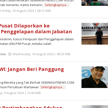
Sudah Diberhentikan! SEMANGATNEWS.COM- Kisruh
 tak menentu. Kamis kemarin,
Selengkapnya…
Friday, 16 August 2024 | 08:12 WIB
by
Zulnadi
Pusat Dilaporkan ke
n Penggelapan dalam Jabatan
areskrim, Kasus Penipuan dan Penggelapan dalam
n (DK) PWI Pusat, melalui salah
tiwa
Wednesday, 14 August 2024 | 08:33 WIB
by
Zulnadi
WI: Jangan Beri Panggung
ggung Mereka yang Tak Berhak SEMANGATNEWS.COM-
 Umum Persatuan Wartawan
Selengkapnya…
ay, 9 August 2024 | 13:44 WIB
by
Zulnadi
at Pertimbangkan Adukan