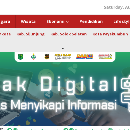
Saturday, Au
gara
Wisata
Ekonomi
Pendidikan
Lifestyl
hkota
Kab. Sijunjung
Kab. Solok Selatan
Kota Payakumbuh