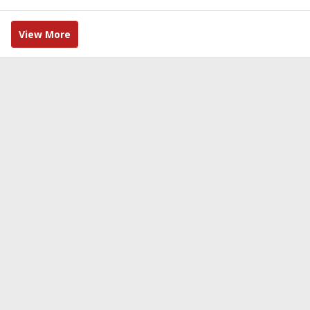
Zulnadi
View More