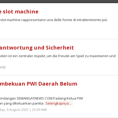
le slot machine
Le slot machine rappresentano una delle forme di intrattenimento più
by
Imam
Sholihat
Zahri
rantwortung und Sicherheit
len ist ein zentraler Aspekt, um die Freude am Spiel zu maximieren und
 WIB
by
Imam
Sholihat
Zahri
embekuan PWI Daerah Belum
n Undangan SEMANGATNEWS COM.Padang-Ketua PWI
 yang dikeluarkan panitia
Selengkapnya…
ay, 9 August 2025 | 20:39 WIB
by
Zulnadi