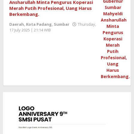
Ansharullah Minta Pengurus Koperasi
Merah Putih Profesional, Uang Harus
Berkembang.
Daerah
,
Kota Padang
,
Sumbar
Thursday,
17 July 2025 | 21:14 WIB
by
Redaktur
Semangatnews