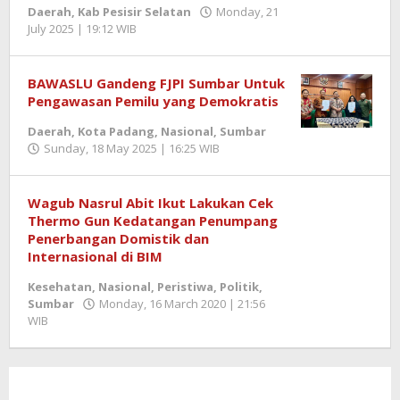
Daerah
,
Kab Pesisir Selatan
Monday, 21
July 2025 | 19:12 WIB
by
Zulnadi
BAWASLU Gandeng FJPI Sumbar Untuk
Pengawasan Pemilu yang Demokratis
Daerah
,
Kota Padang
,
Nasional
,
Sumbar
Sunday, 18 May 2025 | 16:25 WIB
by
Zulnadi
Wagub Nasrul Abit Ikut Lakukan Cek
Thermo Gun Kedatangan Penumpang
Penerbangan Domistik dan
Internasional di BIM
Kesehatan
,
Nasional
,
Peristiwa
,
Politik
,
Sumbar
Monday, 16 March 2020 | 21:56
WIB
by
Imam
Sholihat
Zahri