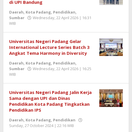
di UPI Bandung
Daerah
,
Kota Padang
,
Pendidikan
,
Sumbar
Wednesday, 22 April 2026 | 16:31
WIB
by
Redaktur
Semangatnews
Universitas Negeri Padang Gelar
International Lecture Series Batch 3
Angkat Tema Harmony in Diversity
Daerah
,
Kota Padang
,
Pendidikan
,
Sumbar
Wednesday, 22 April 2026 | 16:25
WIB
by
Redaktur
Semangatnews
Universitas Negeri Padang Jalin Kerja
Sama dengan UPI dan Dinas
Pendidikan Kota Padang Tingkatkan
Pendidikan IPS
Daerah
,
Kota Padang
,
Pendidikan
Sunday, 27 October 2024 | 22:16 WIB
by
Redaktur