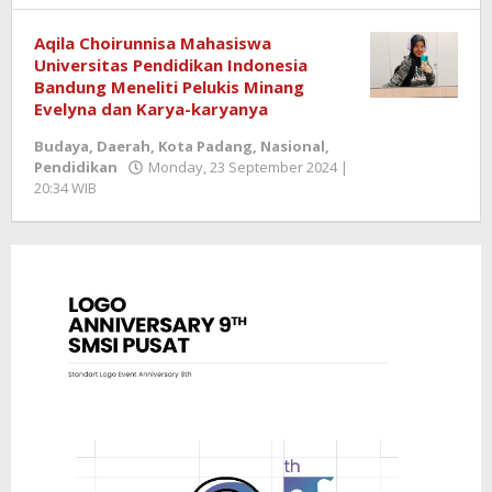
Semangatnews
Aqila Choirunnisa Mahasiswa
Universitas Pendidikan Indonesia
Bandung Meneliti Pelukis Minang
Evelyna dan Karya-karyanya
Budaya
,
Daerah
,
Kota Padang
,
Nasional
,
Pendidikan
Monday, 23 September 2024 |
20:34 WIB
by
Redaktur
Semangatnews