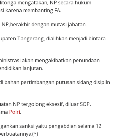
ilitonga mengatakan, NP secara hukum
isi karena membanting FA.
ri NP,berakhir dengan mutasi jabatan.
bupaten Tangerang, dialihkan menjadi bintara
dministrasi akan mengakibatkan penundaan
ndidikan lanjutan.
di bahan pertimbangan putusan sidang disiplin
atan NP tergolong eksesif, diluar SOP,
nama
Polri
.
ingankan sanksi yaitu pengabdian selama 12
perbuatannya.(*)