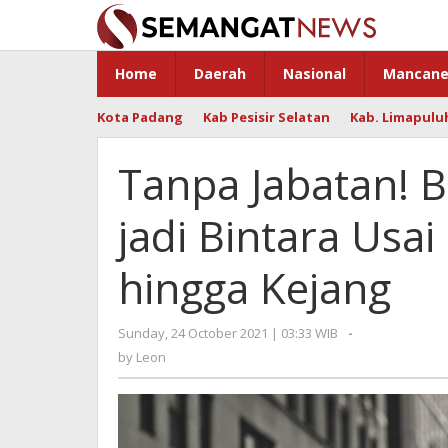
Skip
to
content
Home
Daerah
Nasional
Mancane
Kota Padang
Kab Pesisir Selatan
Kab. Limapulu
Tanpa Jabatan! B
jadi Bintara Usa
hingga Kejang
Sunday, 24 October 2021 | 03:33 WIB
by
-
Leon
by
Leon