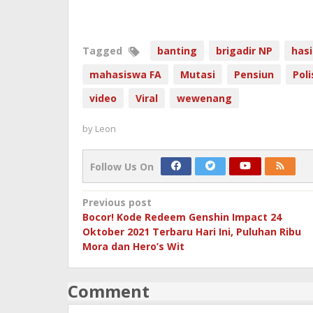
Tagged
banting
brigadir NP
hasi
mahasiswa FA
Mutasi
Pensiun
Poli
video
Viral
wewenang
by
Leon
Follow Us On
Post
Previous post
Bocor! Kode Redeem Genshin Impact 24
navigation
Oktober 2021 Terbaru Hari Ini, Puluhan Ribu
Mora dan Hero’s Wit
Comment