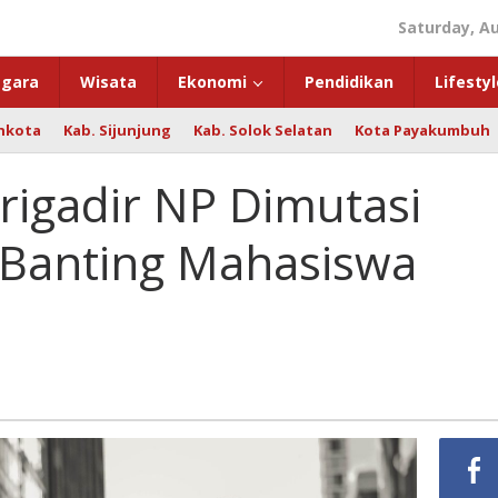
Saturday, Au
gara
Wisata
Ekonomi
Pendidikan
Lifestyl
hkota
Kab. Sijunjung
Kab. Solok Selatan
Kota Payakumbuh
rigadir NP Dimutasi
i Banting Mahasiswa