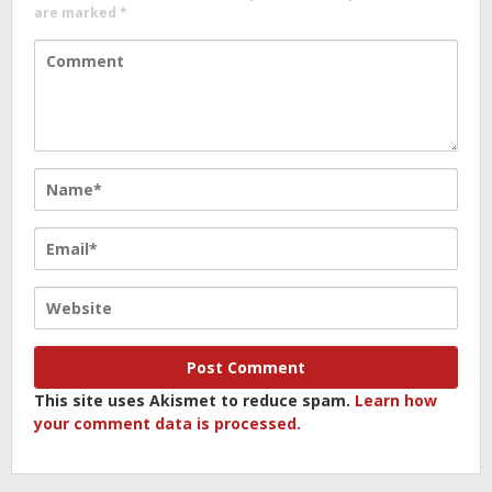
are marked
*
This site uses Akismet to reduce spam.
Learn how
your comment data is processed.