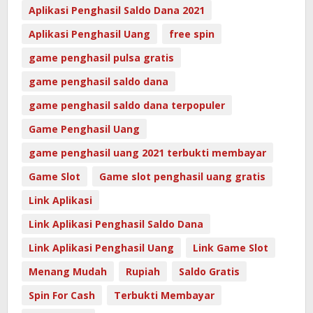
Aplikasi Penghasil Saldo Dana 2021
Aplikasi Penghasil Uang
free spin
game penghasil pulsa gratis
game penghasil saldo dana
game penghasil saldo dana terpopuler
Game Penghasil Uang
game penghasil uang 2021 terbukti membayar
Game Slot
Game slot penghasil uang gratis
Link Aplikasi
Link Aplikasi Penghasil Saldo Dana
Link Aplikasi Penghasil Uang
Link Game Slot
Menang Mudah
Rupiah
Saldo Gratis
Spin For Cash
Terbukti Membayar