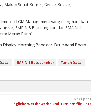
a, Makan Sehat Bergizi, Gemar Belajar,
ng dimotori LGM Management yang menghadirkan
sangkar, SMP N 3 Batusangkar, dan SMA N 1
sta Merah Putih”.
an Display Marching Band dari Drumband Bhara
Datar
SMP N 1 Batusangkar
Tanah Datar
Next post
Tägliche Wettbewerbe und Turniere für Slots