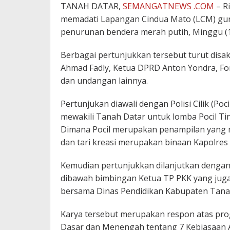
TANAH DATAR,
SEMANGATNEWS .COM
– R
memadati Lapangan Cindua Mato (LCM) gu
penurunan bendera merah putih, Minggu (1
Berbagai pertunjukkan tersebut turut disa
Ahmad Fadly, Ketua DPRD Anton Yondra, Fo
dan undangan lainnya.
Pertunjukan diawali dengan Polisi Cilik (Po
mewakili Tanah Datar untuk lomba Pocil Ti
Dimana Pocil merupakan penampilan yang 
dan tari kreasi merupakan binaan Kapolres
Kemudian pertunjukkan dilanjutkan dengan
dibawah bimbingan Ketua TP PKK yang juga
bersama Dinas Pendidikan Kabupaten Tana
Karya tersebut merupakan respon atas pr
Dasar dan Menengah tentang 7 Kebiasaan A