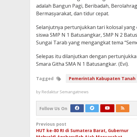
adalah Bangun Pagi, Beribadah, Berolahrag
Bermasyarakat, dan tidur cepat.
Selanjutnya pertunjukkan tari kolosal ya
siswa SMP N 1 Batusangkar, SMP N 2 Batu
Sungai Tarab yang mengangkat tema “Seme
Selepas itu dilanjutkan dengan pertunjukk
Smara Githa SMA N 1 Batusangkar. (Evi).
Tagged
Pemerintah Kabupaten Tanah 
by
Redaktur Semangatnews
Follow Us On
Post
Previous post
HUT ke-80 RI di Sumatera Barat, Gubernur
navigation
Mahyeldi Ansharullah Ajak Masyarakat