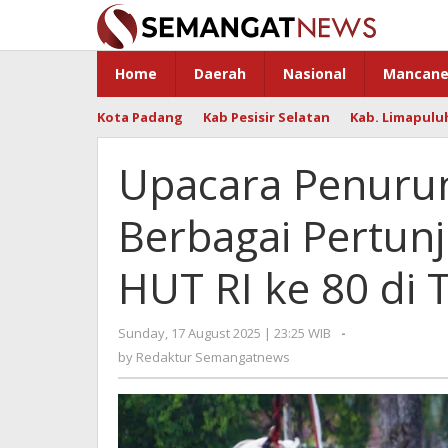
Skip
to
content
Home
Daerah
Nasional
Mancane
Kota Padang
Kab Pesisir Selatan
Kab. Limapulu
Upacara Penuru
Berbagai Pertun
HUT RI ke 80 di 
Sunday, 17 August 2025 | 23:25 WIB
by
-
Redaktur
by
Redaktur Semangatnews
Semangatnews