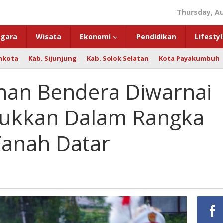
Thursday, Au
gara
Wisata
Ekonomi
Pendidikan
Lifestyl
hkota
Kab. Sijunjung
Kab. Solok Selatan
Kota Payakumbuh
nan Bendera Diwarnai
jukkan Dalam Rangka
Tanah Datar