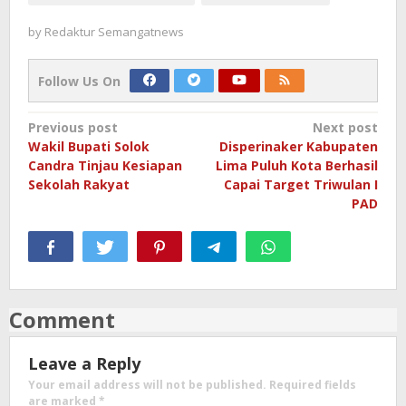
by
Redaktur Semangatnews
Follow Us On
Post
Previous post
Next post
Wakil Bupati Solok
Disperinaker Kabupaten
navigation
Candra Tinjau Kesiapan
Lima Puluh Kota Berhasil
Sekolah Rakyat
Capai Target Triwulan I
PAD
Comment
Leave a Reply
Your email address will not be published.
Required fields
are marked
*