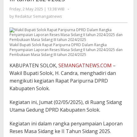
Friday, 2 May 2025 | 13:38 WIB
by
-
Redaktur
by
Redaktur Semangatnews
Semangatnews
Wakil Bupati Solok Rapat Paripurna DPRD Dalam Rangka
Penyampaian Laporan Reses Masa Sidang II tahun 2024/2025 dan
Pembukaan Masa Sidang III tahun 2024/2025
KABUPATEN SOLOK,
SEMANGATNEWS.COM
–
Wakil Bupati Solok, H. Candra, menghadiri dan
mengikuti kegiatan Rapat Paripurna DPRD
Kabupaten Solok.
Kegiatan ini, Jumat (02/05/2025), di Ruang Sidang
Utama Gedung DPRD Kabupaten Solok.
Kegiatan ini dalam rangka penyampaian Laporan
Reses Masa Sidang ke II Tahun Sidang 2025.